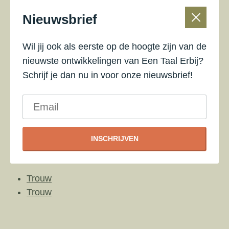
slachtoffers van de tsunami.
Nieuwsbrief
De Systeem Academie is Marleen Diekmann, Els
Ydo en Ady van Doornik van de Kontekst
Wil jij ook als eerste op de hoogte zijn van de
erkentelijk voor het gedachtegoed en de methode
nieuwste ontwikkelingen van Een Taal Erbij?
Een Taal Erbij. We zijn trouw aan de ideeën bij de
Schrijf je dan nu in voor onze nieuwsbrief!
ontwikkeling van de methode. Maar we blijven het
ook door ontwikkelen en uitdragen. Verder
koppelen we Een Taal Erbij steeds weer aan
recente ontwikkelingen op het gebied van
systeemtherapie.
INSCHRIJVEN
Publicaties:
Trouw
Trouw