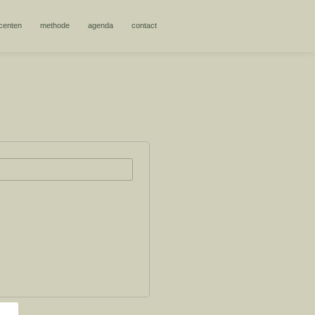
centen
methode
agenda
contact