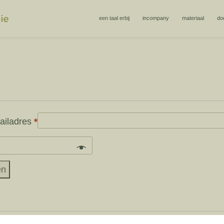
een taal erbij
incompany
materiaal
do
Vereist
ailadres
*
en