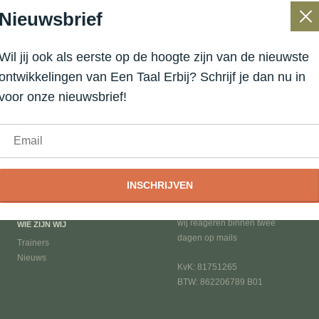
Nieuwsbrief
Wil jij ook als eerste op de hoogte zijn van de nieuwste
ontwikkelingen van Een Taal Erbij? Schrijf je dan nu in
voor onze nieuwsbrief!
WAT DOEN WIJ
CONTACTGEGEVENS
Een Taal Erbij
Libau-eiland 123
Systeemopleiding
1014 ZK Amsterdam
INSCHRIJVEN
T: 020-3086717
E: info@systeemacademie.nl /
wij reageren binnen twee
WIE ZIJN WIJ
dagen op mails
Trainers
Nieuws
KvK: 81751265
BTW: 862206789 B01