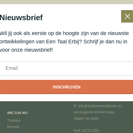
sbrief te gaan
Nieuwsbrief
Wil jij ook als eerste op de hoogte zijn van de nieuwste
ontwikkelingen van Een Taal Erbij? Schrijf je dan nu in
voor onze nieuwsbrief!
WAT DOEN WIJ
CONTACTGEGEVENS
INSCHRIJVEN
Een Taal Erbij
Libau-eiland 123
Systeemopleiding
1014 ZK Amsterdam
T: 020-3086717
E: info@systeemacademie.nl /
wij reageren binnen twee
WIE ZIJN WIJ
dagen op mails
Trainers
Nieuws
KvK: 81751265