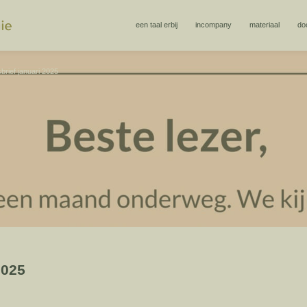
een taal erbij
incompany
materiaal
do
brief januari 2025
2025