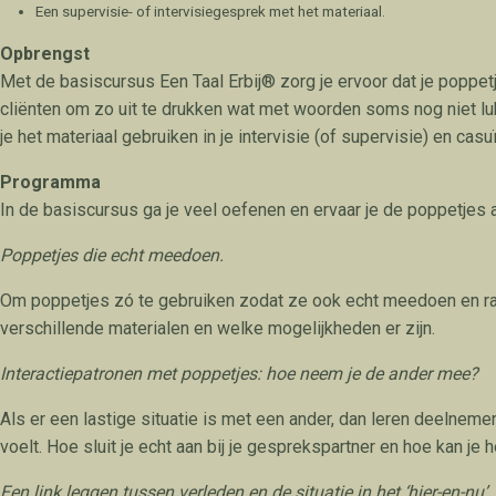
Een supervisie- of intervisiegesprek met het materiaal.
Opbrengst
Met de basiscursus Een Taal Erbij® zorg je ervoor dat je poppet
cliënten om zo uit te drukken wat met woorden soms nog niet lukt
je het materiaal gebruiken in je intervisie (of supervisie) en ca
Programma
In de basiscursus ga je veel oefenen en ervaar je de poppetjes aan
Poppetjes die echt meedoen.
Om poppetjes zó te gebruiken zodat ze ook echt meedoen en raken,
verschillende materialen en welke mogelijkheden er zijn.
Interactiepatronen met poppetjes: hoe neem je de ander mee?
Als er een lastige situatie is met een ander, dan leren deelnem
voelt. Hoe sluit je echt aan bij je gesprekspartner en hoe kan je h
Een link leggen tussen verleden en de situatie in het ‘hier-en-nu’.