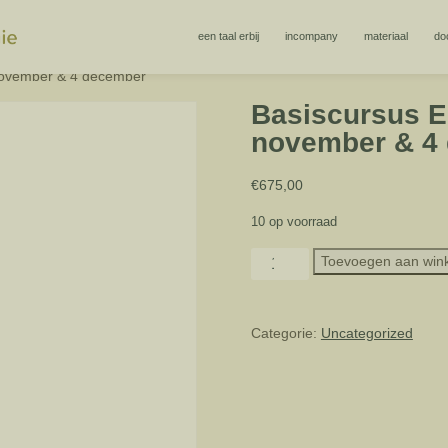
een taal erbij
incompany
materiaal
do
 november & 4 december
Basiscursus Ee
november & 4
€
675,00
10 op voorraad
Basiscursus
Toevoegen aan win
Een
Taal
Erbij®
Categorie:
Uncategorized
in
Dordrecht
23
november
&
4