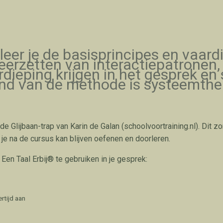
leer je de basisprincipes en vaard
neerzetten van interactiepatronen
dieping krijgen in het gesprek en 
rond van de methode is systeemth
de Glijbaan-trap van Karin de Galan (schoolvoortraining.nl). Dit
je na de cursus kan blijven oefenen en doorleren.
Een Taal Erbij® te gebruiken in je gesprek:
rtijd aan