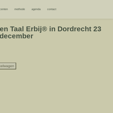
centen
methode
agenda
contact
n Taal Erbij® in Dordrecht 23
 december
kelwagen