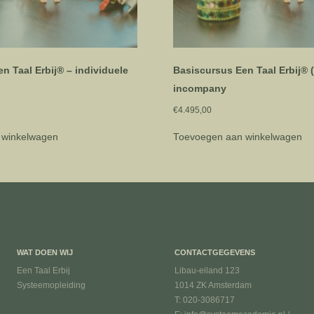
n Taal Erbij® – individuele
Basiscursus Een Taal Erbij® 
incompany
€
4.495,00
 winkelwagen
Toevoegen aan winkelwagen
WAT DOEN WIJ
CONTACTGEGEVENS
Een Taal Erbij
Libau-eiland 123
Systeemopleiding
1014 ZK Amsterdam
T: 020-3086717