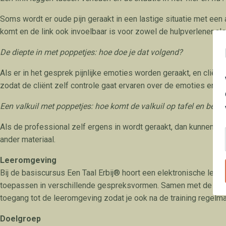
Soms wordt er oude pijn geraakt in een lastige situatie met een a
komt en de link ook invoelbaar is voor zowel de hulpverlener als 
De diepte in met poppetjes: hoe doe je dat volgend?
Als er in het gesprek pijnlijke emoties worden geraakt, en cliënt
zodat de cliënt zelf controle gaat ervaren over de emoties en de
Een valkuil met poppetjes: hoe komt de valkuil op tafel en bereik
Als de professional zelf ergens in wordt geraakt, dan kunnen de
ander materiaal.
Leeromgeving
Bij de basiscursus Een Taal Erbij® hoort een elektronische leero
toepassen in verschillende gespreksvormen. Samen met de cursus
toegang tot de leeromgeving zodat je ook na de training regelmat
Doelgroep