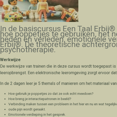
In de basiscursus Een Taal Erbij® 
hoe poppetjes te gebruiken, het 
heden en verleden, emotionele ver
Erbij®. De theoretische achterg
psychotherapie.
Werkwijze
De werkwijze van trainen die in deze cursus wordt toegepast is 
leeropbrengst. Een elektronische leeromgeving zorgt ervoor dat 
In de 2 dagen leer je 5 thema’s of manieren om het materiaal van 
Hoe gebruik je poppetjes zo dat ze ook echt meedoen?
Hoe breng je interactiepatronen in beeld?
Verbinding maken tussen een probleem in het hier en nu en wat tegelijke
oude pijn wordt geraakt.
Emotionele verdieping in het gesprek.