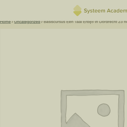
Home
/
Uncategorized
/ Basiscursus Een Taal Erbij® in Dordrecht 23