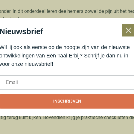
nder. In dit onderdeel leren deelnemers zowel de pijn uit het hede
de cliënt.
Nieuwsbrief
en die liever willen vermijden, dan leren deelnemers de cliënt me
Wil jij ook als eerste op de hoogte zijn van de nieuwste
 coping.
ontwikkelingen van Een Taal Erbij? Schrijf je dan nu in
 je inzicht bij de ander?
voor onze nieuwsbrief!
elnemers een collega of een supervisant helpen uit die valkuil t
INSCHRIJVEN
mgeving met achtergrond, uitlegfilmpjes, voorbeeldfilmpjes en aan
 maakt de leeromgeving het makkelijker om het geleerde vast te 
ig terug kunt kijken. Bovendien krijg je praktische checklisten d