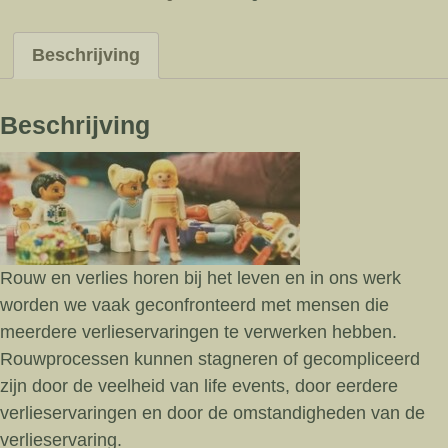
Een
Taal
Erbij®
Beschrijving
in
Dordrecht
12
Beschrijving
november
aantal
Rouw en verlies horen bij het leven en in ons werk
worden we vaak geconfronteerd met mensen die
meerdere verlieservaringen te verwerken hebben.
Rouwprocessen kunnen stagneren of gecompliceerd
zijn door de veelheid van life events, door eerdere
verlieservaringen en door de omstandigheden van de
verlieservaring.