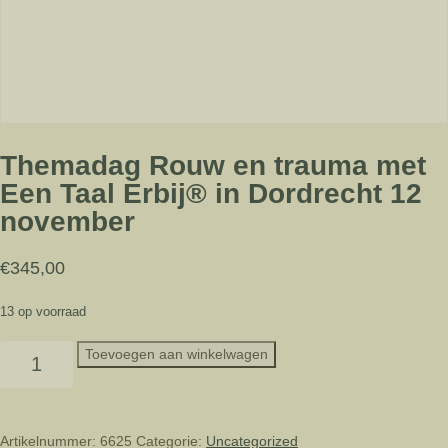
Themadag Rouw en trauma met
Een Taal Erbij® in Dordrecht 12
november
€
345,00
13 op voorraad
Themadag
Toevoegen aan winkelwagen
Rouw
en
trauma
met
Artikelnummer:
6625
Categorie:
Uncategorized