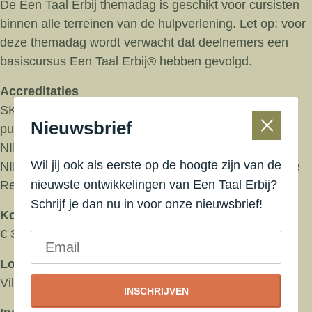
De Een Taal Erbij themadag is geschikt voor cursisten
binnen alle terreinen van de hulpverlening. Let op: voor
deze themadag wordt verwacht dat deelnemers een
basiscursus Een Taal Erbij® hebben gevolgd.
Accreditaties
SKJ (215925) kamer Jeugd- en gezinsprofessionals 8
Nieuwsbrief
punten
NIP K&J/NVO-OG (ID 537428) 3 punten opleiding
Wil jij ook als eerste op de hoogte zijn van de
NIP K&J/NVO-OG (ID 537428) 6 punten herregistratie
nieuwste ontwikkelingen van Een Taal Erbij?
Registerplein (ID 541560) 8 punten
Schrijf je dan nu in voor onze nieuwsbrief!
Kosten
€ 345,00
Locatie onder voorbehoud
Villa Augustus, Dordrecht
INSCHRIJVEN