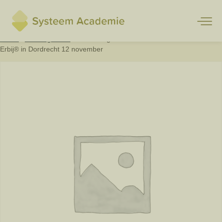
Home
/
Uncategorized
/ Themadag Rouw en trauma met Een Taal
Erbij® in Dordrecht 12 november