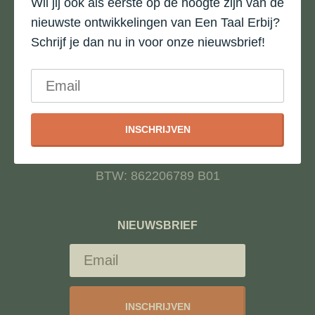
Wil jij ook als eerste op de hoogte zijn van de
Libau-eiland 123
nieuwste ontwikkelingen van Een Taal Erbij?
1014 ZK Amsterdam
Schrijf je dan nu in voor onze nieuwsbrief!
T: 020-3086717
E: info@systeemacademie.nl / wij reageren binnen
twee dagen op mails
INSCHRIJVEN
KvK: 81751265
BTW: 862206789 B01
NIEUWSBRIEF
INSCHRIJVEN