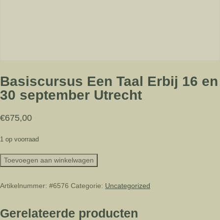
Basiscursus Een Taal Erbij 16 en
30 september Utrecht
€
675,00
1 op voorraad
Basiscursus
Toevoegen aan winkelwagen
Een
Taal
Artikelnummer:
#6576
Categorie:
Uncategorized
Erbij
16
en
Gerelateerde producten
30