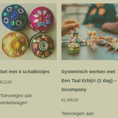
september
Utrecht
aantal
Set met 4 schatkistjes
Systemisch werken met
Een Taal Erbij® (1 dag) –
€
12,00
incompany
Toevoegen aan
€
2.495,00
winkelwagen
Toevoegen aan