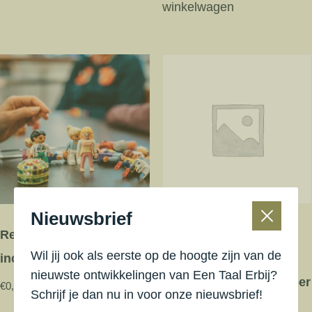
winkelwagen
Nieuwsbrief
Reiskosten in km
Themadag Complexe
Wil jij ook als eerste op de hoogte zijn van de
incompanycursus
scheidingen met Een
nieuwste ontwikkelingen van Een Taal Erbij?
Taal Erbij® – 9 december
€
0,43
Schrijf je dan nu in voor onze nieuwsbrief!
€
345,00