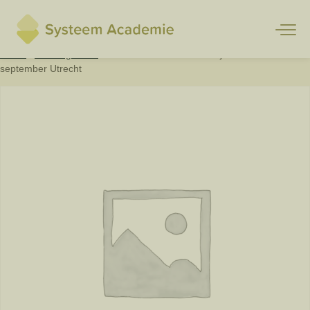
Home
/
Uncategorized
/ Basiscursus Een Taal Erbij 16 en 30
september Utrecht