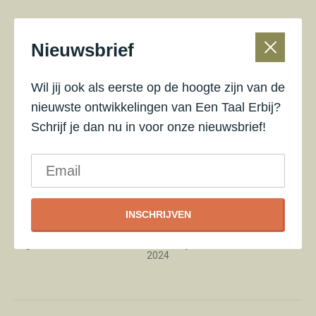
KLIK HIER OM AAN TE MELDEN
Nieuwsbrief
Wil jij ook als eerste op de hoogte zijn van de
nieuwste ontwikkelingen van Een Taal Erbij?
Schrijf je dan nu in voor onze nieuwsbrief!
INSCHRIJVEN
Anne Knook-Duijnkerke
Organizer of Basiscursus Een Taal Erbij Utrecht - 8 en 29 februari
2024