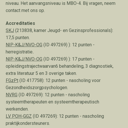
niveau. Het aanvangsniveau is MBO-4. Bij vragen, neem
contact met ons op.
Accreditaties
SKJ
(213838, kamer Jeugd- en Gezinsprofessionals):
17,5 punten.
NIP-K&J/NVO-OG
(ID 497269) ): 12 punten -
herregistratie
.
NIP-K&J/NVO-OG
(ID 497269) ): 17 punten -
opleidingstrajectwaarvan6 behandeling, 3 diagnostiek,
extra literatuur 5 en 3 overige taken.
FGzPt
(ID 417758): 12 punten - nascholing voor
Gezondheidszorgpsychologen.
NVRG
(ID 497269): 12 punten
-
nascholing
systeemtherapeuten en systeemtherapeutisch
werkenden.
LV POH-GGZ
(ID 497269):
12 punten - nascholing
praktijkondersteuners.