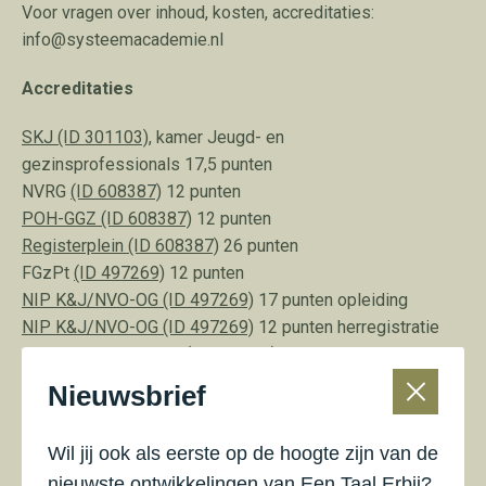
Voor vragen over inhoud, kosten, accreditaties:
info@systeemacademie.nl
Accreditaties
SKJ (ID 301103)
, kamer Jeugd- en
gezinsprofessionals 17,5 punten
NVRG
(ID 608387)
12 punten
POH-GGZ (ID 608387)
12 punten
Registerplein (ID 608387)
26 punten
FGzPt
(ID 497269)
12 punten
NIP K&J/NVO-OG (ID 497269)
17 punten opleiding
NIP K&J/NVO-OG (ID 497269)
12 punten herregistratie
Register Vaktherapie (ID 608387)
22 punten
NVP Kwaliteitsregister Psychotherapie (ID 608387)
12
Nieuwsbrief
punten
LVSC
3 punten herregistratie
Wil jij ook als eerste op de hoogte zijn van de
Kwaliteitsregister V&V Zorgprofessionals SPV (ID
nieuwste ontwikkelingen van Een Taal Erbij?