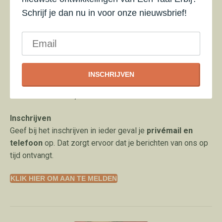
608387) 11 punten
Schrijf je dan nu in voor onze nieuwsbrief!
Verpleegkundig Specialisten Register (ID 608387)
14
punten
Kosten
€ 595,=
INSCHRIJVEN
Locatie onder voorbehoud
The Colour Kitchen, Utrecht
Inschrijven
Geef bij het inschrijven in ieder geval je
privémail en
telefoon
op. Dat zorgt ervoor dat je berichten van ons op
tijd ontvangt.
KLIK HIER OM AAN TE MELDEN