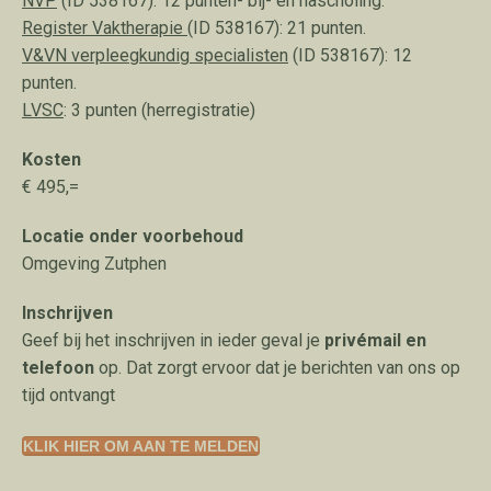
NVP
(ID 538167): 12 punten- bij- en nascholing.
Register
Vaktherapie
(ID 538167): 21 punten.
V&VN verpleegkundig specialisten
(ID 538167): 12
punten.
LVSC
: 3 punten (herregistratie)
Kosten
€ 495,=
Locatie onder voorbehoud
Omgeving Zutphen
Inschrijven
Geef bij het inschrijven in ieder geval je
privémail en
telefoon
op. Dat zorgt ervoor dat je berichten van ons op
tijd ontvangt
KLIK HIER OM AAN TE MELDEN