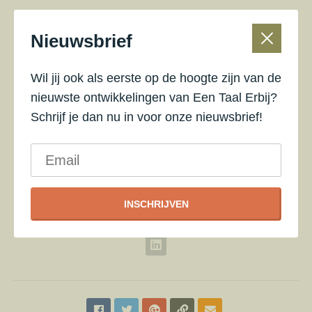
Nieuwsbrief
Wil jij ook als eerste op de hoogte zijn van de
nieuwste ontwikkelingen van Een Taal Erbij?
Schrijf je dan nu in voor onze nieuwsbrief!
Tessel Zwart
Organizer of Basiscursus Een Taal Erbij omgeving Zutphen - 4 en
5 juli 2024
Tessel is systeemtherapeut en psycholoog in opleiding
INSCHRIJVEN
tot psychotherapeut.