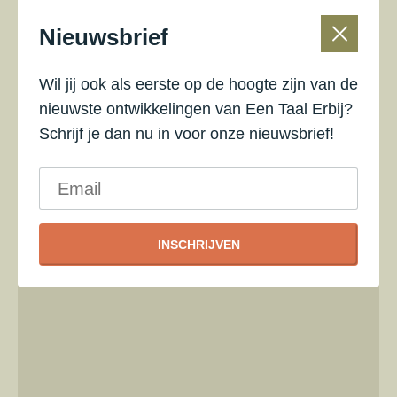
Nieuwsbrief
Export to .ICS file
Wil jij ook als eerste op de hoogte zijn van de
Import to Google Calendar
nieuwste ontwikkelingen van Een Taal Erbij?
Schrijf je dan nu in voor onze nieuwsbrief!
Location
Almen
Directions
INSCHRIJVEN