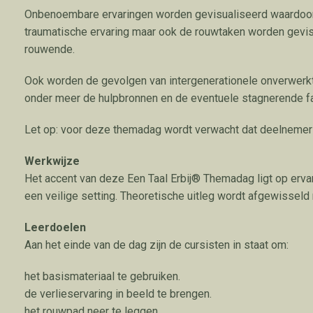
Onbenoembare ervaringen worden gevisualiseerd waardoor e
traumatische ervaring maar ook de rouwtaken worden gevisu
rouwende.
Ook worden de gevolgen van intergenerationele onverwerkte
onder meer de hulpbronnen en de eventuele stagnerende f
Let op: voor deze themadag wordt verwacht dat deelnemer
Werkwijze
Het accent van deze Een Taal Erbij® Themadag ligt op ervar
een veilige setting. Theoretische uitleg wordt afgewissel
Leerdoelen
Aan het einde van de dag zijn de cursisten in staat om:
het basismateriaal te gebruiken.
de verlieservaring in beeld te brengen.
het rouwpad neer te leggen.