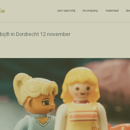
een taal erbij
incompany
materiaal
do
bij® in Dordrecht 12 november