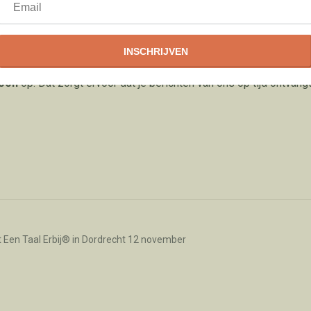
INSCHRIJVEN
foon
op. Dat zorgt ervoor dat je berichten van ons op tijd ontvangt
Een Taal Erbij® in Dordrecht 12 november