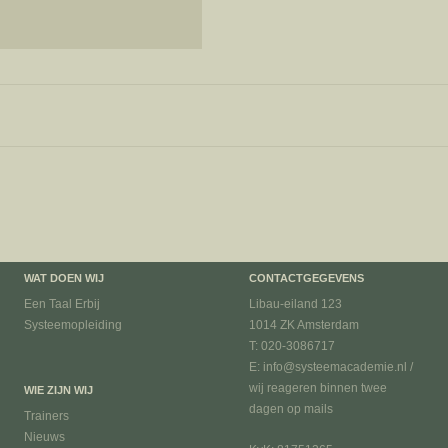
WAT DOEN WIJ
CONTACTGEGEVENS
Een Taal Erbij
Libau-eiland 123
Systeemopleiding
1014 ZK Amsterdam
T: 020-3086717
E: info@systeemacademie.nl /
wij reageren binnen twee
WIE ZIJN WIJ
dagen op mails
Trainers
Nieuws