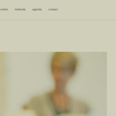
centen
methode
agenda
contact