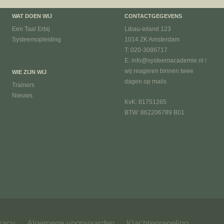
WAT DOEN WIJ
CONTACTGEGEVENS
Een Taal Erbij
Libau-eiland 123
Systeemopleiding
1014 ZK Amsterdam
T: 020-3086717
E: info@systeemacademie.nl /
wij reageren binnen twee
WIE ZIJN WIJ
dagen op mails
Trainers
Nieuws
KvK: 81751265
BTW: 862206789 B01
vacy
Algemene voorwaarden
Klachtenregeling