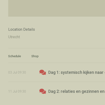
Location Details
Utrecht
Schedule
Shop
Dag 1: systemisch kijken naar 
03
Jul
09:30
Dag 2: relaties en gezinnen en
11
Jul
09:30