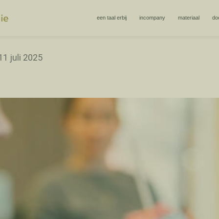
een taal erbij
incompany
materiaal
do
11 juli 2025