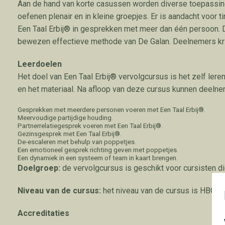
Aan de hand van korte casussen worden diverse toepassing
oefenen plenair en in kleine groepjes.
Er is aandacht voor t
Een Taal Erbij® in gesprekken met meer dan één persoon. De
bewezen effectieve methode van De Galan. Deelnemers kri
Leerdoelen
Het doel van Een Taal Erbij® vervolgcursus is het zelf lere
en het materiaal.
Na afloop van deze cursus kunnen deelne
Gesprekken met meerdere personen voeren met Een Taal Erbij®.
Meervoudige partijdige houding.
Partnerrelatiegesprek voeren met Een Taal Erbij®.
Gezinsgesprek met Een Taal Erbij®.
De-escaleren met behulp van poppetjes.
Een emotioneel gesprek richting geven met poppetjes.
Een dynamiek in een systeem of team in kaart brengen.
Doelgroep:
d
e vervolgcursus is geschikt voor cursisten 
Niveau van de cursus:
het niveau van de cursus is HBO-n
Accreditaties