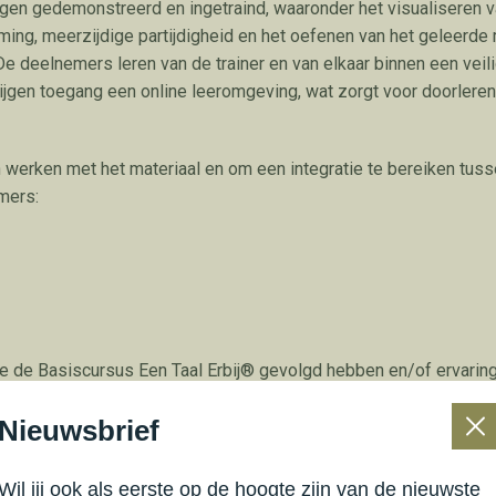
en gedemonstreerd en ingetraind, waaronder het visualiseren 
iming, meerzijdige partijdigheid en het oefenen van het geleerde
 deelnemers leren van de trainer en van elkaar binnen een veili
jgen toegang een online leeromgeving, wat zorgt voor doorlere
n werken met het materiaal en om een integratie te bereiken tusse
mers:
die de Basiscursus Een Taal Erbij® gevolgd hebben en/of ervarin
iveau. Het aanvangsniveau is MBO-4. Bij vragen, neem contact m
Nieuwsbrief
Wil jij ook als eerste op de hoogte zijn van de nieuwste